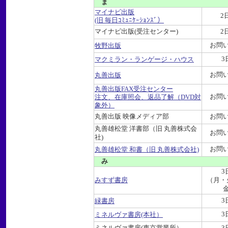
ま
マイナビ出版
2
(旧 毎日ｺﾐｭﾆｹｰｼｮﾝｽﾞ）
マイナビ出版(受注センター)
2
お問
牧野出版
3
マクミラン・ランゲージ・ハウス
お問
丸善出版
丸善出版FAX受注センター
お問
注文、在庫照会、返品了解（DVD対
象外）
丸善出版 映像メディア部
お問
丸善雄松堂 洋書部（旧 丸善株式会
お問
社)
お問
丸善雄松堂 和書（旧 丸善株式会社)
み
3
みすず書房
（月・
3
緑書房
3
ミネルヴァ書房(本社）