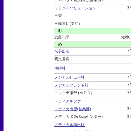
ミネルヴァ書房(東京営業所）
3
3
ミラクルソリューション
三善
三輪書店(受注）
む
武藤化学
お問
め
3
名著出版
明文書房
明眸社
3
メジカルビュー社
3
メヂカルフレンド社
メック出版部 (ＭＥＣ）
3
メディアルファ
3
メディカ出版(営業部)
メディカ出版(商品センター）
3
メディカル葵出版