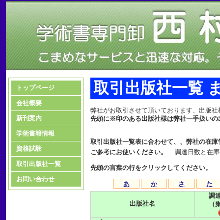
取引出版社一覧 
トップページ
会社概要
弊社がお取引させて頂いております、出版社
新刊案内
先頭に※印のある出版社様は弊社一手扱いの
学術書籍情報
取引出版社一覧表に合わせて、、弊社の在庫
資格試験
ご参考にお使いください。
調達日数と在庫
取引出版社一覧
先頭の言葉の行をクリックしてください。
お問い合わせ
あ
か
さ
た
調
出版社名
（集